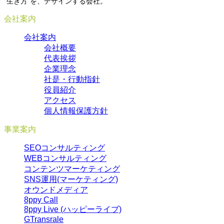
”生き方”を、デザインする会社。
会社案内
会社案内
会社概要
代表挨拶
企業理念
社是・行動指針
役員紹介
アクセス
個人情報保護方針
事業案内
SEOコンサルティング
WEBコンサルティング
コンテンツマーケティング
SNS運用(マーケティング)
オウンドメディア
8ppy Call
8ppy Live (ハッピーライブ)
GTransrale