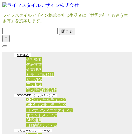
ライフスタイルデザイン株式会社は生活者に「世界の誰とも違う生
き方」を提案します。
閉じる

会社案内
会社概要
代表挨拶
企業理念
社是・行動指針
役員紹介
アクセス
個人情報保護方針
SEO/WEBコンサルティング
SEOコンサルティング
WEBコンサルティング
コンテンツマーケティング
オウンドメディア
SNS運用
自動翻訳システム
ソリューション・ツール