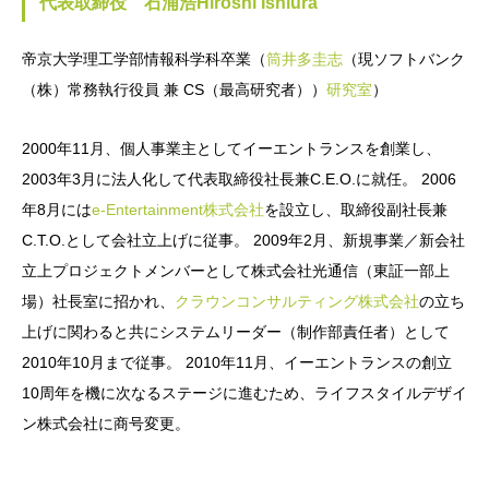
代表取締役 石浦浩Hiroshi Ishiura
帝京大学理工学部情報科学科卒業（
筒井多圭志
（現ソフトバンク
（株）常務執行役員 兼 CS（最高研究者））
研究室
）
2000年11月、個人事業主としてイーエントランスを創業し、
2003年3月に法人化して代表取締役社長兼C.E.O.に就任。 2006
年8月には
e-Entertainment株式会社
を設立し、取締役副社長兼
C.T.O.として会社立上げに従事。 2009年2月、新規事業／新会社
立上プロジェクトメンバーとして株式会社光通信（東証一部上
場）社長室に招かれ、
クラウンコンサルティング株式会社
の立ち
上げに関わると共にシステムリーダー（制作部責任者）として
2010年10月まで従事。 2010年11月、イーエントランスの創立
10周年を機に次なるステージに進むため、ライフスタイルデザイ
ン株式会社に商号変更。