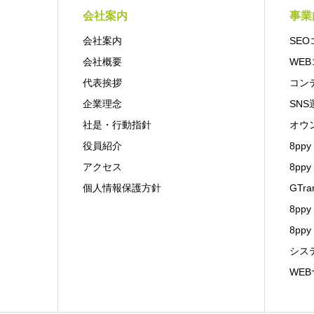
会社案内
事業
会社案内
SE
会社概要
WE
代表挨拶
コン
企業理念
SNS
社是・行動指針
オウ
役員紹介
8ppy 
アクセス
8pp
個人情報保護方針
GTra
8ppy
8ppy
シス
WE